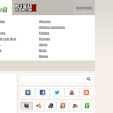
Autorização
atas
Veículos
Objetos colocáveis
ores
Paletes
e virar feno
Animais
s
Vários
as
Mods
Mapas