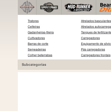
Tratores
Atrelados basculantes
Ceifeiras
Atrelados autocarreg
Gadanheiras-fileira
Tanques de fertilizant
Cultivadores
Carregadores
Barras de corte
Equipamento de silvic
Semeadeiras
Pás carregadoras
Colher beterrabas
Carregadores frontais
Subcategorías