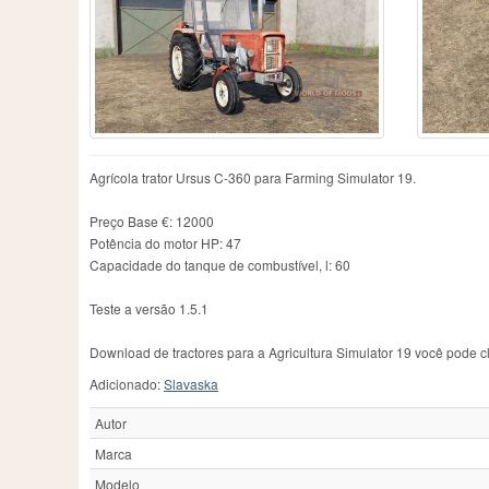
Case IH
606
Fiatagri
3
Me
Caterpillar
1
Ford
53
Ne
Challenger
111
Fortschritt
46
Ne
Chamberlain
2
Guldner
13
Ol
County
1
Hanomag
5
Pa
Deutz
7
Hatz
2
Pi
Deutz-Fahr
398
Hurlimann
21
Po
Dutra
3
IHC
5
R
Agrícola trator Ursus C-360 para Farming Simulator 19.
Eicher
15
IMT
92
Ra
JCB
113
Re
Preço Base €: 12000
Potência do motor HP: 47
Capacidade do tanque de combustível, l: 60
Teste a versão 1.5.1
Download de tractores para a Agricultura Simulator 19 você pode cl
Adicionado:
Slavaska
Autor
Marca
Modelo