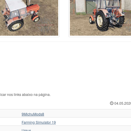
rcedes-Benz
70
Ursus C-360
1
ЛТЗ
w Hollan
1
Ursus C-362
1
МТЗ
w Holland
513
Valmet
35
Слобожанец
iver
1
Valtr
1
Трактор для Farming
squali
1
Valtra
125
Укравтозапчастина
stenBully
8
Valtra N154e
1
ХЗТСШ
rsche-Diesel
1
Versatile
32
ХТЗ
ABA
40
Versatile 2145
1
ЧЗПТ
kovica
18
Volvo
6
ЧТЗ
form
6
Zetor
435
ЮМЗ
icar nos links abaixo na página.
04.05.202
9MichuMods8
Farming Simulator 19
Ursus