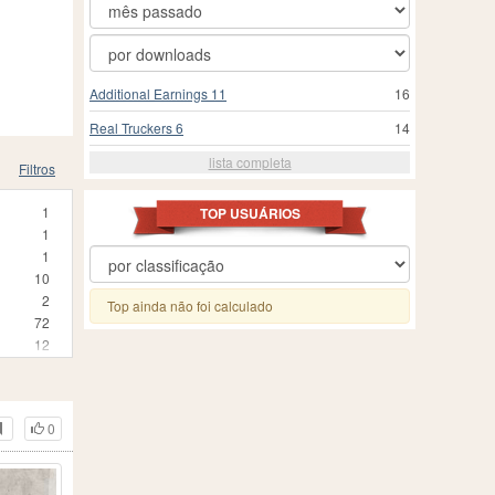
Additional Earnings 11
16
Real Truckers 6
14
lista completa
Filtros
1
TOP USUÁRIOS
1
1
10
2
Top ainda não foi calculado
72
12
3
25
24
0
3
1
210