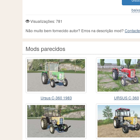
Ursus
baixa
Visualizações: 781
Não muito bem fornecido autor? Erros na descrição mod?
Contacte
Mods parecidos
Ursus C-360 1983
URSUS C-360