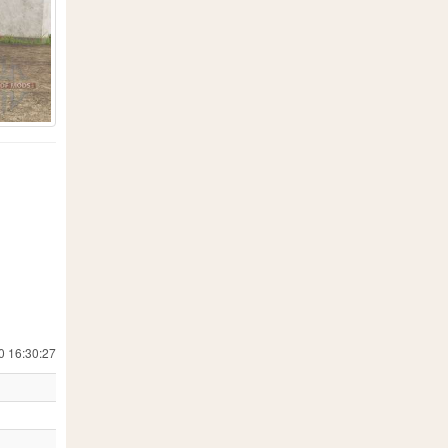
19
557
18
 Simulator 19
24
1
8
202
7
13
71
0 16:30:27