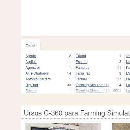
Marca
1020
Agrale
2
Erkunt
1
Jo
Agrifull
1
Escorts
3
Kr
Agrostroj
1
Famulus
11
Ku
Allis-Chalmers
14
FarmTrac
3
L
Antonio Carraro
1
Farmall
17
La
Big Bud
33
Farming Simulator 17
4
La
Bucher
1
Farming Simulator 19
9001
La
Buhrer
17
Farming Simulator 19.
3
Li
CBT
9
Farming Simulator 22
1680
Li
CLAAS
250
Farming Simulator 22.
1
M
Ursus C-360 para Farming Simulat
Case
2
Fendt
837
Ma
Case 2870 Traction King
1
Fendt Favorit 800
1
Ma
Case I
1
Fiat
118
Mc