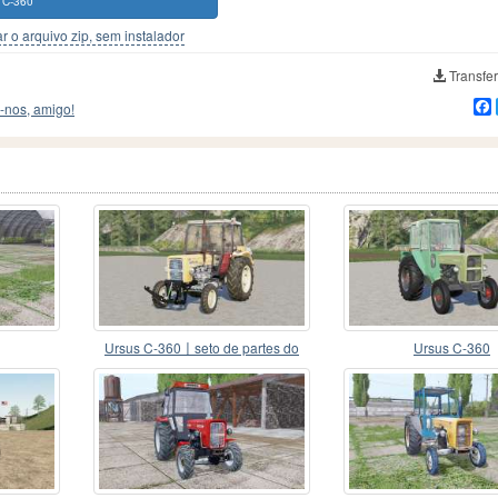
 C-360
r o arquivo zip, sem instalador
Transfer
-nos, amigo!
Ursus C-360〡seto de partes do
Ursus C-360
interior