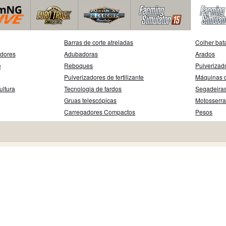
Barras de corte atreladas
Colher bat
adores
Adubadoras
Arados
e
Reboques
Pulverizad
Pulverizadores de fertilizante
Máquinas d
ultura
Tecnologia de fardos
Segadeira
Gruas telescópicas
Motosserr
Carregadores Compactos
Pesos