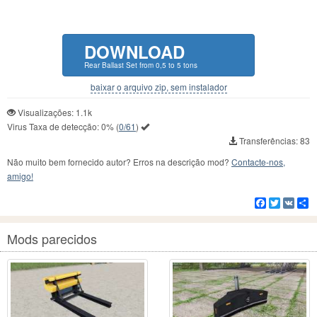
DOWNLOAD
Rear Ballast Set from 0,5 to 5 tons
baixar o arquivo zip, sem instalador
Visualizações: 1.1k
Virus Taxa de detecção:
0%
(
0/61
)
Transferências: 83
Não muito bem fornecido autor? Erros na descrição mod?
Contacte-nos,
amigo!
Facebook
Twitter
VK
C
Mods parecidos