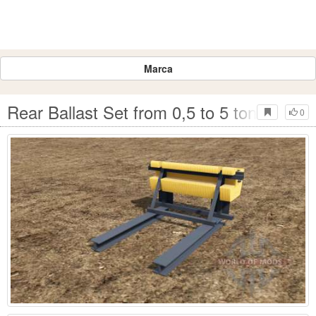
Marca
Rear Ballast Set from 0,5 to 5 tons para
0