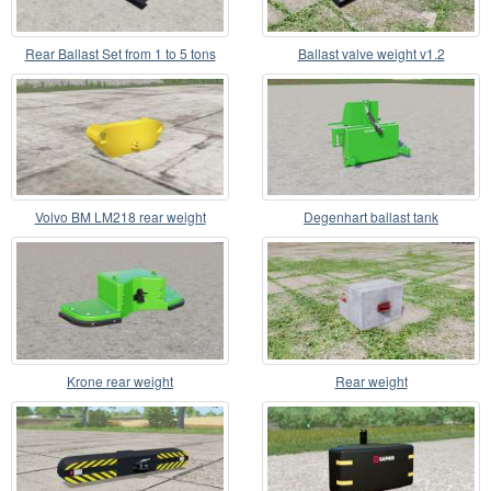
Rear Ballast Set from 1 to 5 tons
Ballast valve weight v1.2
Volvo BM LM218 rear weight
Degenhart ballast tank
Krone rear weight
Rear weight