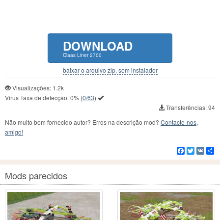
DOWNLOAD
Claas Liner 2700
baixar o arquivo zip, sem instalador
Visualizações: 1.2k
Virus Taxa de detecção:
0%
(
0/63
)
Transferências: 94
Não muito bem fornecido autor? Erros na descrição mod?
Contacte-nos,
amigo!
Facebook
Twitter
VK
C
Mods parecidos