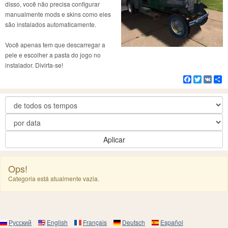
disso, você não precisa configurar
manualmente mods e skins como eles
são instalados automaticamente.
Você apenas tem que descarregar a
pele e escolher a pasta do jogo no
instalador. Divirta-se!
Facebook
Twitter
VK
C
Aplicar
Ops!
Categoria está atualmente vazia.
Русский
English
Français
Deutsch
Español