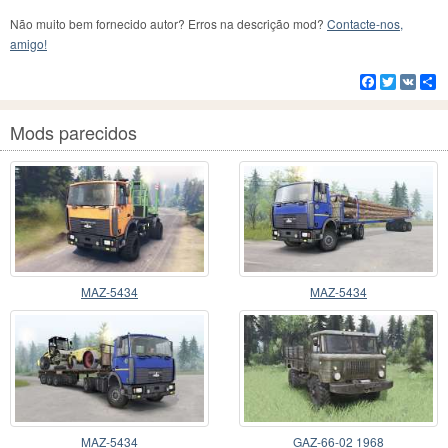
Não muito bem fornecido autor? Erros na descrição mod?
Contacte-nos,
amigo!
Facebook
Twitter
VK
C
Mods parecidos
MAZ-5434
MAZ-5434
MAZ-5434
GAZ-66-02 1968