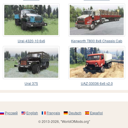
Ural-4320-10 6x6
Kenworth T800 8x8 Chassis Cab
Ural 375
UAZ-33036 6x6 v2.0
Русский
English
Français
Deutsch
Español
© 2013-2026, "WorldOfMods.org"