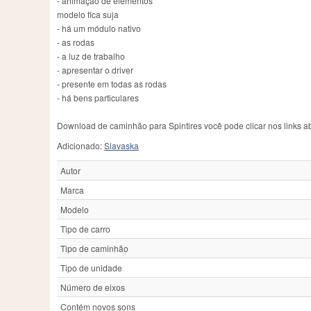
- animação de elementos
FSC
1
Logset
3
So
modelo fica suja
FSD
1
Lykan
1
St
- há um módulo nativo
Fiat
4
M62
1
St
- as rodas
MAN
47
- a luz de trabalho
- apresentar o driver
- presente em todas as rodas
- há bens particulares
Download de caminhão para Spintires você pode clicar nos links a
Adicionado:
Slavaska
Autor
Marca
Modelo
Tipo de carro
Tipo de caminhão
Tipo de unidade
Número de eixos
Contém novos sons