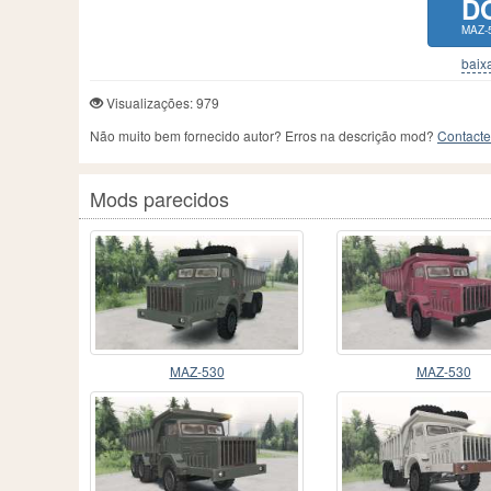
D
MAZ-
baixa
Visualizações: 979
Não muito bem fornecido autor? Erros na descrição mod?
Contacte
Mods parecidos
MAZ-530
MAZ-530