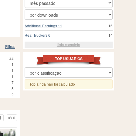
Additional Earnings 11
16
Real Truckers 6
14
lista completa
Filtros
22
TOP USUÁRIOS
1
1
1
7
Top ainda não foi calculado
5
2
1
491
30
0
308
7
1