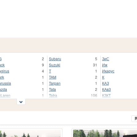
G
2
Subaru
5
ЗиС
ack
9
Suzuki
31
Иж
girus
4
T
1
Икарус
rk
1
TAM
2
К
russia
1
Tarpan
1
КАЗ
azda
1
Tata
2
КАвЗ
Laren
1
Tatra
106
КЗКТ
rcedes-Benz
106
Toyota
104
КамА
rkava
1
Trabant
1
КамАЗ
tal War
11
Troller
1
Кировец
tsubishi
21
Valmet
9
КрАЗ
rooka
1
Volkswagen
26
ЛАЗ
w Holland
10
Volvo
30
ЛП