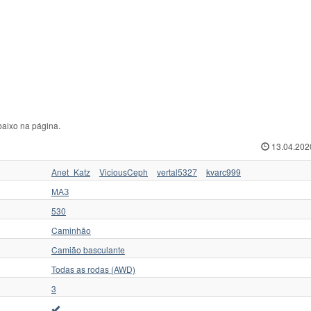
nderkraftfahrzeug
2
Другие
117
ЮМЗ
erling
13
ЗАЗ
20
ЯАЗ
udebaker
2
ЗиЛ
256
Ямал
baixo na página.
13.04.202
Anet_Katz
ViciousCeph
vertal5327
kvarc999
МАЗ
530
Caminhão
Camião basculante
Todas as rodas (AWD)
3