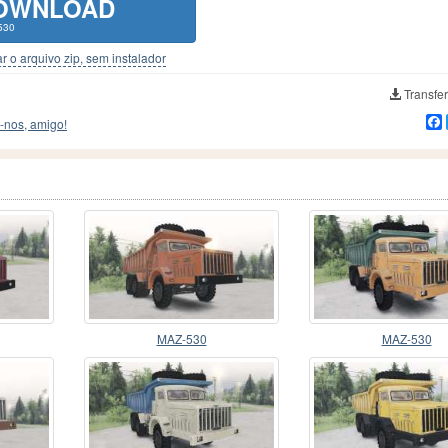
OWNLOAD
530
r o arquivo zip, sem instalador
Transfer
-nos, amigo!
MAZ-530
MAZ-530