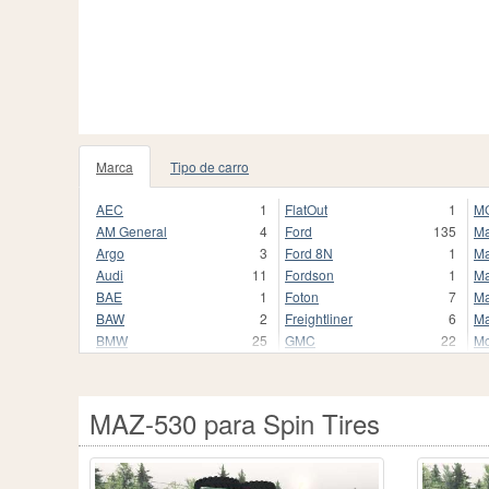
Marca
Tipo de carro
85
AEC
1
FlatOut
1
M
AM General
4
Ford
135
M
Argo
3
Ford 8N
1
Ma
Audi
11
Fordson
1
Ma
BAE
1
Foton
7
Ma
BAW
2
Freightliner
6
M
BMW
25
GMC
22
Mc
Barkas
1
GTA 5
5
Me
Bentley
1
HMMWV
8
Me
Bobcat
1
HSM
3
Me
MAZ-530 para Spin Tires
Bugatti
1
Hayes
7
Mi
Buick
1
Hino
3
Mo
Bührer
2
Hummer
52
Ne