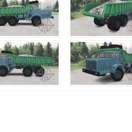
ssan
33
Voto
3
ЛиАЗ
el
4
WMC
1
ЛуАЗ
hkosh
35
Western Star
16
МАЗ
ONSSE
10
Wuling
1
МЗКТ
cific
1
Xpen
3
МТЗ
nzerkampfwagen
1
Outro
28
Метро 2033
terbilt
46
АЗЛК
1
МоАЗ
ymouth
1
АП
1
Москвич
laris
1
АТЗ
1
НАМИ
rsche
4
Амкодор
2
ПАЗ
aga
9
БАЗ
6
РАФ
aba
8
БАТ
3
СМЗ
nge Rover
12
БРДМ
2
Т
nault
20
БТР
12
ТДТ
zvani
1
БелАЗ
6
ТЛТ
senbauer
3
Беларус
1
ТТ
ania
28
Бронетранспортер
6
Тепловоз
aanxi
1
ВАЗ
86
Трэкол
hacman
5
ВТЗ
3
УАЗ
su
5
ГАЗ
260
Урал
oda
3
Газель
2
ХЗТМ
art
1
ДЗ
5
ХЗТСШ
nowRunner
15
ДТ
14
ХТЗ