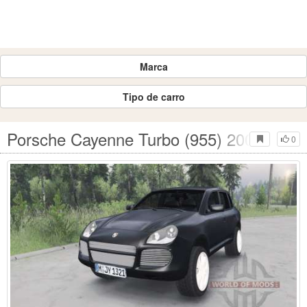
Marca
Tipo de carro
Porsche Cayenne Turbo (955) 2003 para 
0