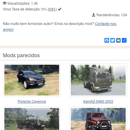
Visualizações: 1.3k
Virus Taxa de detecção:
0%
(
0/61
)
Transferências: 124
Não muito bem fornecido autor? Erros na descrição mod?
Contacte-nos,
amigo!
Facebook
Twitter
VK
C
Mods parecidos
Porsche Cayenne
KamAZ-5460 2003