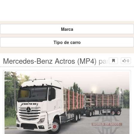
Marca
Tipo de carro
Mercedes-Benz Actros (MP4) para Spin T
0