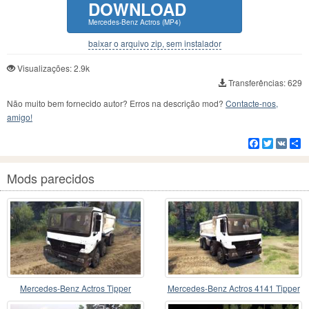
DOWNLOAD
Mercedes-Benz Actros (MP4)
baixar o arquivo zip, sem instalador
Visualizações: 2.9k
Transferências: 629
Não muito bem fornecido autor? Erros na descrição mod?
Contacte-nos,
amigo!
Facebook
Twitter
VK
C
Mods parecidos
Mercedes-Benz Actros Tipper
Mercedes-Benz Actros 4141 Tipper