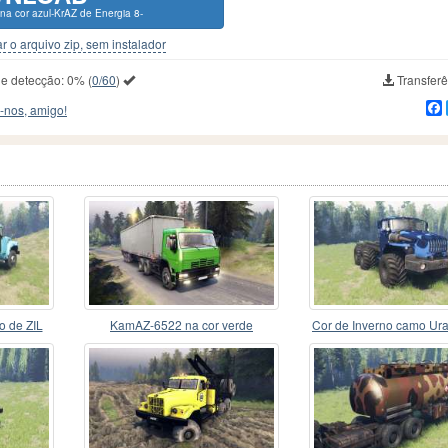
a cor azul-KrAZ de Energia 8-
r o arquivo zip, sem instalador
de detecção:
0%
(
0/60
)
Transferê
-nos, amigo!
o de ZIL
KamAZ-6522 na cor verde
Cor de Inverno camo Ura