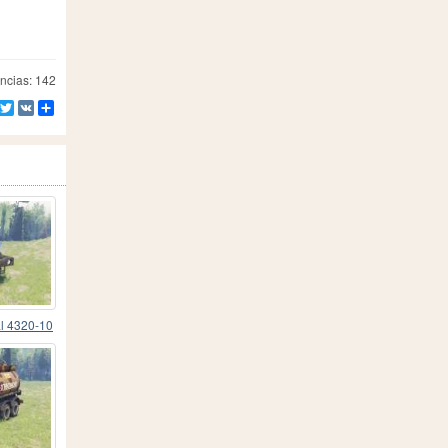
ncias: 142
Facebook
Twitter
VK
Compartilhe
l 4320-10