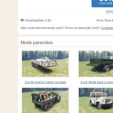
KrAZ-255B n
baixa
Visualizações: 2.2k
Virus Taxa 
Não muito bem fornecido autor? Erros na descrição mod?
Contacte
Mods parecidos
Cor de Inverno camo na mesa
A cor Verde para o corp
semi-reboque
130