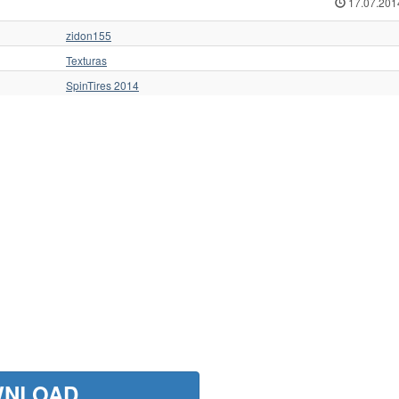
17.07.201
zidon155
Texturas
SpinTires 2014
NLOAD