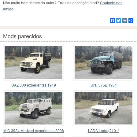
Não muito bem fornecido autor? Erros na descrição mod?
Contacte-nos,
amigo!
Facebook
Twitter
VK
C
Mods parecidos
UAZ 300 experientes 1949
Ural 375Д 1964
MIC 3924 Medved experientes 2008
LADA Lada (2101)