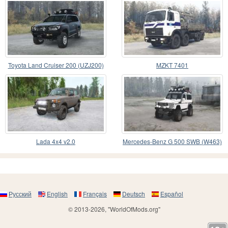
Toyota Land Cruiser 200 (UZJ200)
MZKT 7401
2008
Lada 4x4 v2.0
Mercedes-Benz G 500 SWB (W463)
Русский
English
Français
Deutsch
Español
© 2013-2026, "WorldOfMods.org"