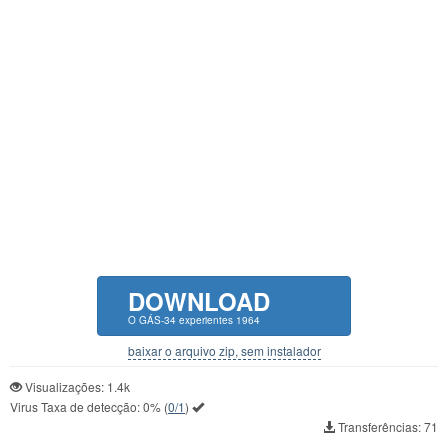
DOWNLOAD
O GÁS-34 experientes 1964
baixar o arquivo zip, sem instalador
Visualizações: 1.4k
Virus Taxa de detecção:
0%
(
0/1
)
Transferências: 71