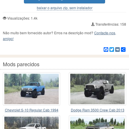
baixar o arquivo zip, sem instalador
Visualizações: 1.4k
Transferências: 158
Não muito bem fornecido autor? Erros na descrição mod?
Contacte-nos,
amigo!
Facebook
Twitter
VK
C
Mods parecidos
Chevrolet S-10 Regular Cab 1994
Dodge Ram 3500 Crew Cab 2013