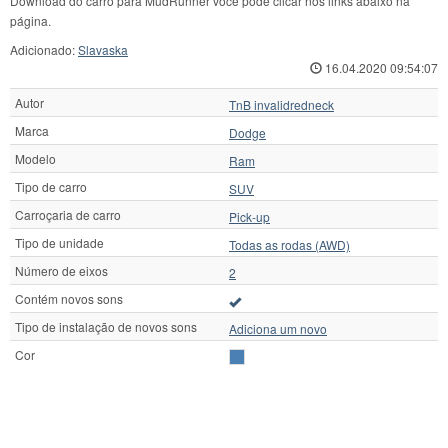
Download do carro para MudRunner você pode clicar nos links abaixo na
página.
Adicionado:
Slavaska
16.04.2020 09:54:07
Autor
TnB invalidredneck
Marca
Dodge
Modelo
Ram
Tipo de carro
SUV
Carroçaria de carro
Pick-up
Tipo de unidade
Todas as rodas (AWD)
Número de eixos
2
Contém novos sons
Tipo de instalação de novos sons
Adiciona um novo
Cor