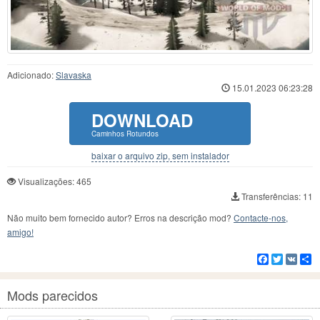
Adicionado:
Slavaska
15.01.2023 06:23:28
DOWNLOAD
Caminhos Rotundos
baixar o arquivo zip, sem instalador
Visualizações: 465
Transferências: 11
Não muito bem fornecido autor? Erros na descrição mod?
Contacte-nos,
amigo!
Facebook
Twitter
VK
C
Mods parecidos