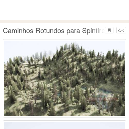
Caminhos Rotundos para Spintires MudR
0