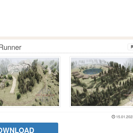
dRunner
15.01.202
OWNLOAD