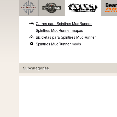
Carros para Spintires MudRunner
Spintires MudRunner mapas
Bicicletas para Spintires MudRunner
Spintires MudRunner mods
Subcategorías