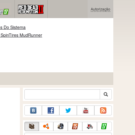
Autorização
os Do Sistema
 SpinTires MudRunner