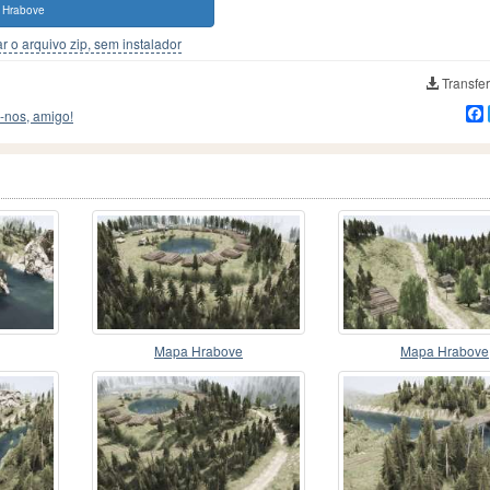
 Hrabove
r o arquivo zip, sem instalador
Transfer
-nos, amigo!
Mapa Hrabove
Mapa Hrabove