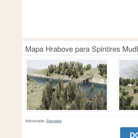
Mapa Hrabove para Spintires Mu
Adicionado:
Slavaska
D