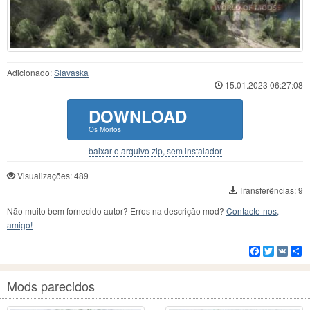
Adicionado:
Slavaska
15.01.2023 06:27:08
DOWNLOAD
Os Mortos
baixar o arquivo zip, sem instalador
Visualizações: 489
Transferências: 9
Não muito bem fornecido autor? Erros na descrição mod?
Contacte-nos,
amigo!
Facebook
Twitter
VK
C
Mods parecidos