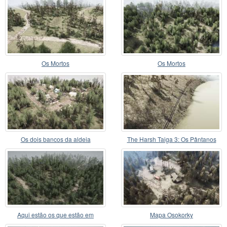
Os Mortos
Os Mortos
Os dois bancos da aldeia
The Harsh Taiga 3: Os Pântanos
Aqui estão os que estão em
Mapa Osokorky