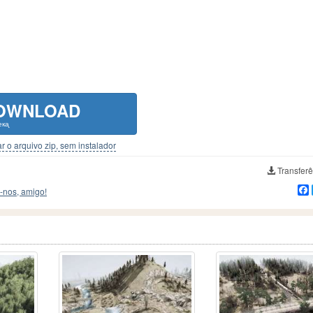
OWNLOAD
екᶏ
r o arquivo zip, sem instalador
Transferê
-nos, amigo!