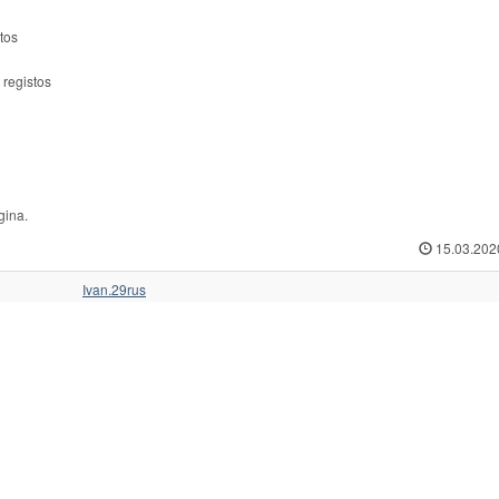
tos
 registos
gina.
15.03.202
Ivan.29rus