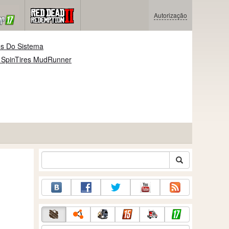
Autorização
os Do Sistema
 SpinTires MudRunner