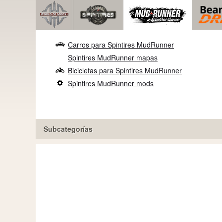
Carros para Spintires MudRunner
Spintires MudRunner mapas
Bicicletas para Spintires MudRunner
Spintires MudRunner mods
Subcategorías