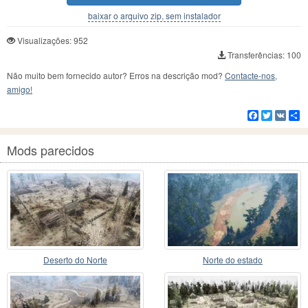
baixar o arquivo zip, sem instalador
Visualizações: 952
Transferências: 100
Não muito bem fornecido autor? Erros na descrição mod?
Contacte-nos,
amigo!
Facebook
Twitter
VK
C
Mods parecidos
Deserto do Norte
Norte do estado