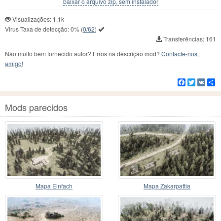
baixar o arquivo zip, sem instalador
Visualizações: 1.1k
Virus Taxa de detecção:
0%
(
0/62
)
Transferências: 161
Não muito bem fornecido autor? Erros na descrição mod?
Contacte-nos,
amigo!
Facebook
Twitter
VK
C
Mods parecidos
Mapa Einfach
Mapa Zakarpattia