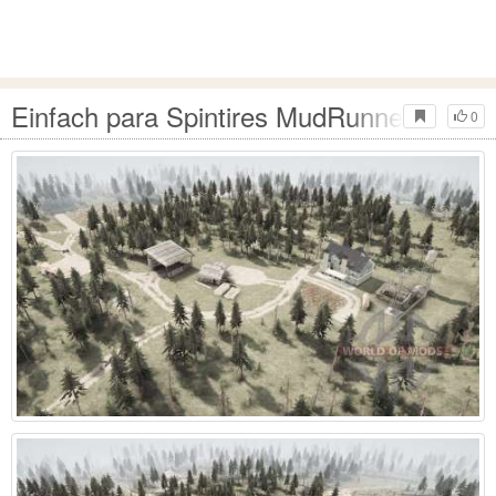
Einfach para Spintires MudRunner
0