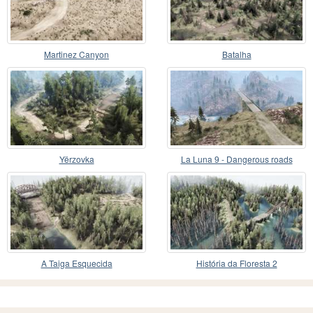
Martinez Canyon
Batalha
Yërzovka
La Luna 9 - Dangerous roads
A Taiga Esquecida
História da Floresta 2