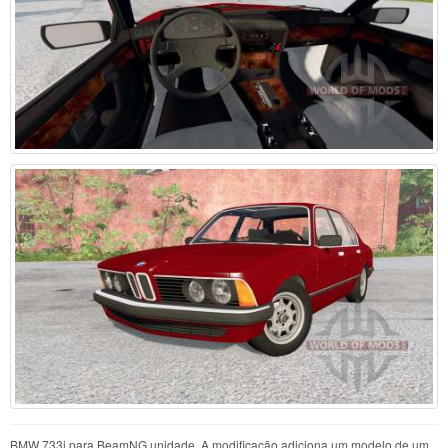
BMW 733i para BeamNG.unidade. A modificação adiciona um modelo de um