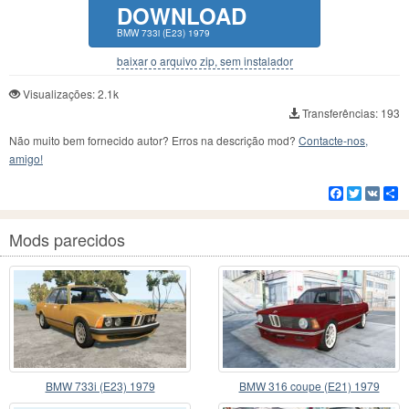
DOWNLOAD
BMW 733i (E23) 1979
baixar o arquivo zip, sem instalador
Visualizações: 2.1k
Transferências: 193
Não muito bem fornecido autor? Erros na descrição mod?
Contacte-nos,
amigo!
Facebook
Twitter
VK
C
Mods parecidos
BMW 733i (E23) 1979
BMW 316 coupe (E21) 1979