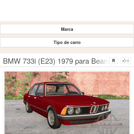
Marca
Tipo de carro
BMW 733i (E23) 1979 para BeamNG Dri
0