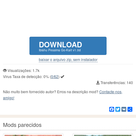
DOWNLOAD
Ibishu Pessima Go-Kart v1.0d
baixar o arquivo zip, sem instalador
Visualizações: 1.7k
Virus Taxa de detecção:
0%
(
0/62
)
Transferências: 140
Não muito bem fornecido autor? Erros na descrição mod?
Contacte-nos,
amigo!
Facebook
Twitter
VK
C
Mods parecidos