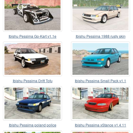
Ibishu Pessima Go-Kart v1.1e
Ibishu Pessima 1988 rusty skin
Ibishu Pessima Drift Tofu
Ibishu Pessima Small Pack v1.1
Ibishu Pessima poland police
Ibishu Pessima xStance v1.4.11