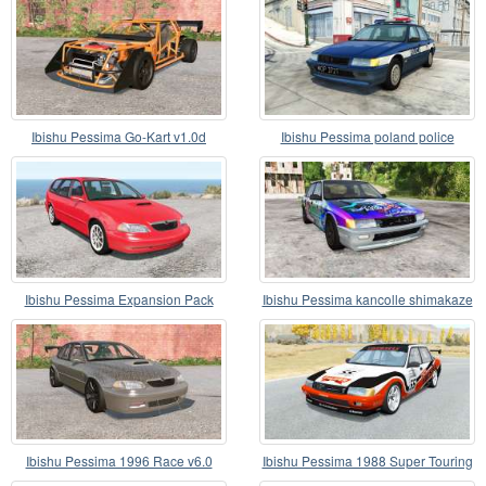
Ibishu Pessima Go-Kart v1.0d
Ibishu Pessima poland police
Ibishu Pessima Expansion Pack
Ibishu Pessima kancolle shimakaze
v1.69
itasha
Ibishu Pessima 1996 Race v6.0
Ibishu Pessima 1988 Super Touring