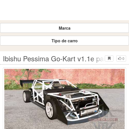
Marca
Tipo de carro
Ibishu Pessima Go-Kart v1.1e para Bea
0