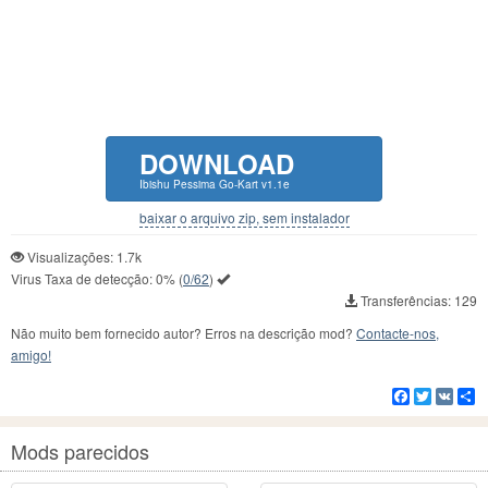
DOWNLOAD
Ibishu Pessima Go-Kart v1.1e
baixar o arquivo zip, sem instalador
Visualizações: 1.7k
Virus Taxa de detecção:
0%
(
0/62
)
Transferências: 129
Não muito bem fornecido autor? Erros na descrição mod?
Contacte-nos,
amigo!
Facebook
Twitter
VK
C
Mods parecidos