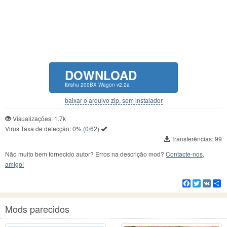
DOWNLOAD
Ibishu 200BX Wagon v2.2a
baixar o arquivo zip, sem instalador
Visualizações: 1.7k
Virus Taxa de detecção:
0%
(
0/62
)
Transferências: 99
Não muito bem fornecido autor? Erros na descrição mod?
Contacte-nos,
amigo!
Facebook
Twitter
VK
C
Mods parecidos