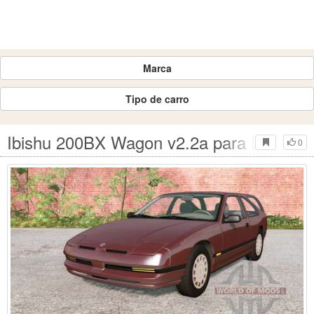
Marca
Tipo de carro
Ibishu 200BX Wagon v2.2a para BeamNG
0