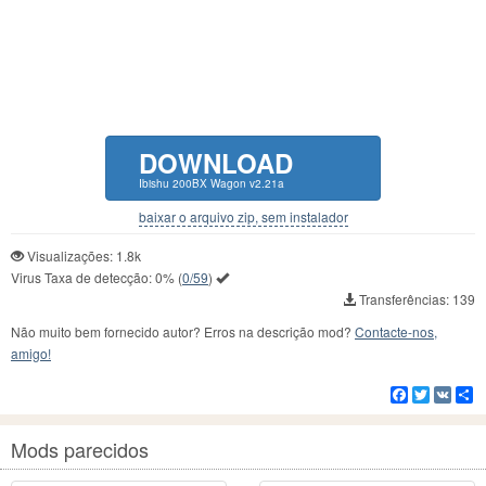
DOWNLOAD
Ibishu 200BX Wagon v2.21a
baixar o arquivo zip, sem instalador
Visualizações: 1.8k
Virus Taxa de detecção:
0%
(
0/59
)
Transferências: 139
Não muito bem fornecido autor? Erros na descrição mod?
Contacte-nos,
amigo!
Facebook
Twitter
VK
C
Mods parecidos