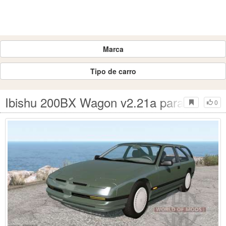
Marca
Tipo de carro
Ibishu 200BX Wagon v2.21a para BeamN
0