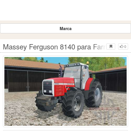
Marca
Massey Ferguson 8140 para Farming Sim
0