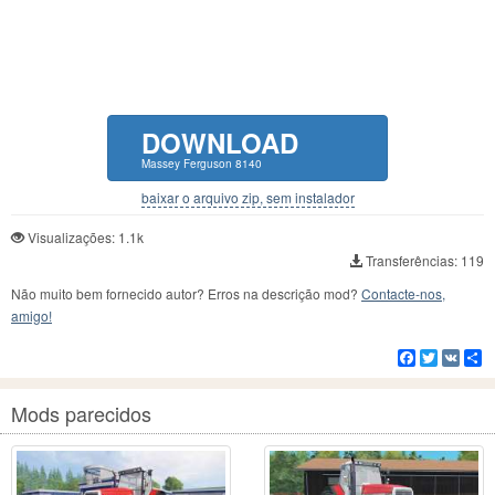
DOWNLOAD
Massey Ferguson 8140
baixar o arquivo zip, sem instalador
Visualizações: 1.1k
Transferências: 119
Não muito bem fornecido autor? Erros na descrição mod?
Contacte-nos,
amigo!
Facebook
Twitter
VK
C
Mods parecidos