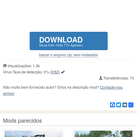
DOWNLOAD
Deutz-Fahr 7250 TTV Agrotron
baixar o arquivo zip, sem instalador
Visualizações: 1.3k
Virus Taxa de detecção:
0%
(
0/62
)
Transferências: 74
Não muito bem fornecido autor? Erros na descrição mod?
Contacte-nos,
amigo!
Facebook
Twitter
VK
C
Mods parecidos