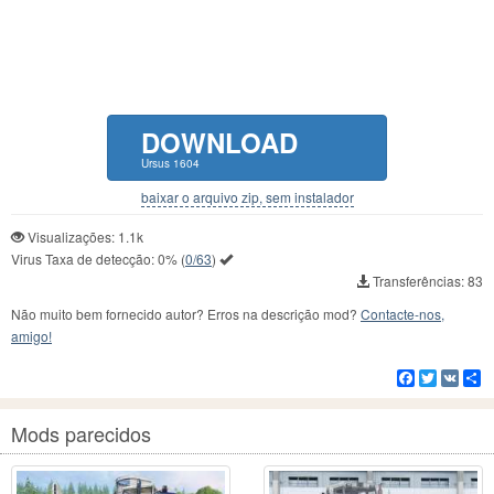
DOWNLOAD
Ursus 1604
baixar o arquivo zip, sem instalador
Visualizações: 1.1k
Virus Taxa de detecção:
0%
(
0/63
)
Transferências: 83
Não muito bem fornecido autor? Erros na descrição mod?
Contacte-nos,
amigo!
Facebook
Twitter
VK
C
Mods parecidos