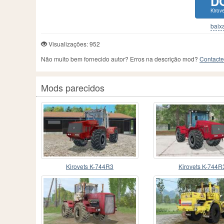
D
Kirov
baixa
Visualizações: 952
Não muito bem fornecido autor? Erros na descrição mod?
Contacte
Mods parecidos
Kirovets K-744R3
Kirovets K-744R