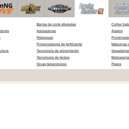
Barras de corte atreladas
Colher bat
adores
Adubadoras
Arados
e
Reboques
Pulverizad
Pulverizadores de fertilizante
Máquinas d
ultura
Tecnologia de alimentação
Segadeira
Tecnologia de fardos
Motosserr
Gruas telescópicas
Pesos