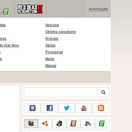
Autorização
atas
Veículos
Objetos colocáveis
ores
Animais
e virar feno
Vários
s
Programas
as
Mods
Mapas