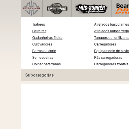
Tratores
Atrelados basculantes
Ceifeiras
Atrelados autocarreg
Gadanheiras-fileira
Tanques de fertilizant
Cultivadores
Carregadores
Barras de corte
Equipamento de silvic
Semeadeiras
Pás carregadoras
Colher beterrabas
Carregadores frontais
Subcategorías