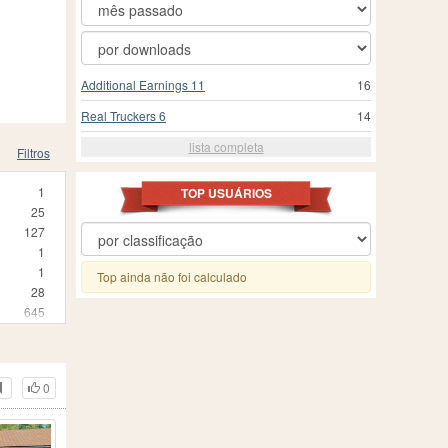
Additional Earnings 11
16
Real Truckers 6
14
lista completa
Filtros
1
TOP USUÁRIOS
25
127
1
1
Top ainda não foi calculado
28
645
2
2
1
0
1
5
1