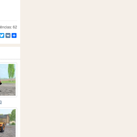
ências: 62
Facebook
Twitter
VK
Compartilhe
R3