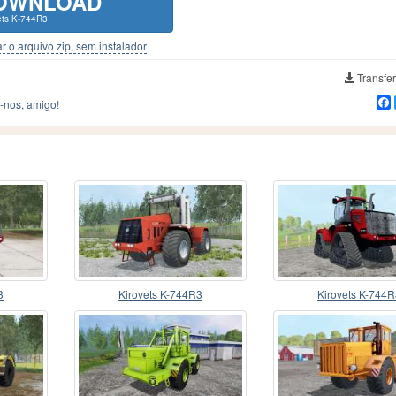
OWNLOAD
ets K-744R3
r o arquivo zip, sem instalador
Transfer
-nos, amigo!
3
Kirovets K-744R3
Kirovets K-744