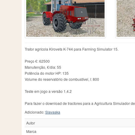
Chamberlain
2
IMT
76
R
County
1
JCB
130
Ra
Daten
1
John
1
Ra
David Brown
7
John Deere
1282
Re
Deutz-Fahr
467
John Deere 6930 Premiꭒm
1
Re
Dutra
6
John Deere 7830
1
S
Ebro
1
John Deere 7930
1
Sc
Eicher
14
Koppl
1
Sk
Trator agrícola Kirovets K-744 para Farming Simulator 15.
Famulus
4
Kramer
9
St
Farmall
22
Krone
1
St
Preço €: 62500
Farming Simulator 15
3
Kubota
4
T
Manutenção, €/dia: 55
Potência do motor HP: 135
Volume do reservatório de combustível, l: 800
Teste em jogo a versão 1.4.2
Para fazer o download de tractores para a Agricultura Simulador d
Adicionado:
Slavaska
Autor
Marca