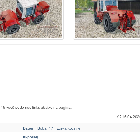
ABA
44
Zetor
216
Т
kovica
11
Zetor 4011
1
ТЛТ
sant
1
Zetor 16145 Turbo
1
ТТ
form
6
Outro
4
ХЗТСШ
nault
86
Агромаш
1
ХТА
ame
95
Беларус
66
ХТЗ
hluter
32
ВМТЗ
3
ЧЗПТ
oda
5
ВТ
5
ЧТЗ
eyr
160
ВТЗ
20
ЮМЗ
ore
1
ДТ
36
ЮМЗ 6
3
e 15 você pode nos links abaixo na página.
16.04.202
Bauer
Bobah17
Дима Костин
Кировец