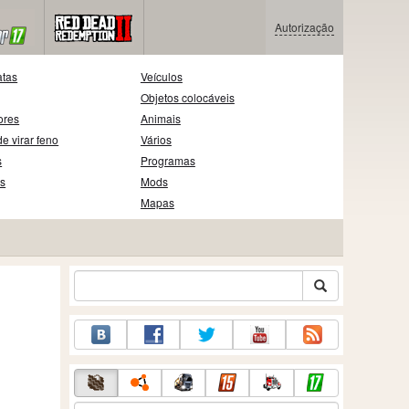
Autorização
atas
Veículos
Objetos colocáveis
ores
Animais
e virar feno
Vários
s
Programas
as
Mods
Mapas