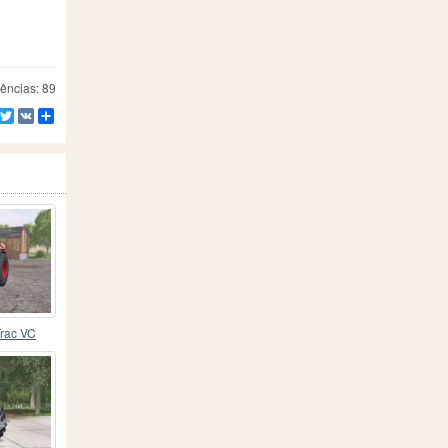
ências: 89
Facebook
Twitter
VK
Compartilhe
rac VC