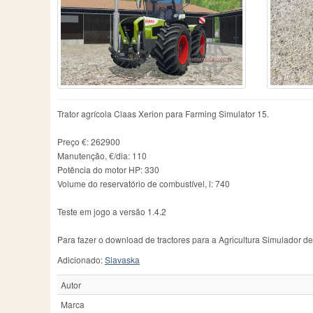
Chamberlain
2
IMT
76
R
County
1
JCB
130
Ra
Daten
1
John
1
Ra
David Brown
7
John Deere
1282
Re
Deutz-Fahr
467
John Deere 6930 Premiꭒm
1
Re
Dutra
6
John Deere 7830
1
S
Ebro
1
John Deere 7930
1
Sc
Eicher
14
Koppl
1
Sk
Trator agrícola Claas Xerion para Farming Simulator 15.
Famulus
4
Kramer
9
St
Farmall
22
Krone
1
St
Preço €: 262900
Farming Simulator 15
3
Kubota
4
T
Manutenção, €/dia: 110
Potência do motor HP: 330
Volume do reservatório de combustível, l: 740
Teste em jogo a versão 1.4.2
Para fazer o download de tractores para a Agricultura Simulador d
Adicionado:
Slavaska
Autor
Marca