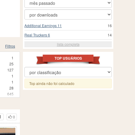
Additional Earnings 11
16
Real Truckers 6
14
lista completa
Filtros
1
TOP USUÁRIOS
25
127
1
1
Top ainda não foi calculado
28
645
2
2
1
0
1
5
1