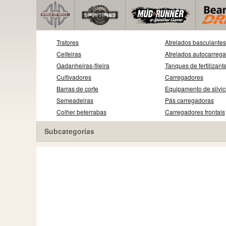
Tratores
Atrelados basculantes
Ceifeiras
Atrelados autocarreg
Gadanheiras-fileira
Tanques de fertilizant
Cultivadores
Carregadores
Barras de corte
Equipamento de silvic
Semeadeiras
Pás carregadoras
Colher beterrabas
Carregadores frontais
Subcategorías