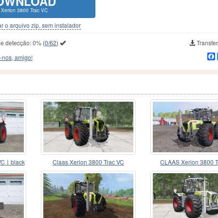
OWNLOAD
 Xerion 3800 Trac VC
r o arquivo zip, sem instalador
de detecção:
0%
(
0/62
)
Transfer
-nos, amigo!
 VC〡black
Claas Xerion 3800 Trac VC
CLAAS Xerion 3800 T