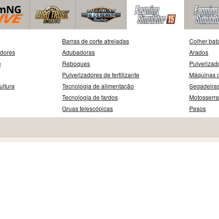
Barras de corte atreladas
Colher bat
adores
Adubadoras
Arados
e
Reboques
Pulverizad
Pulverizadores de fertilizante
Máquinas d
ultura
Tecnologia de alimentação
Segadeira
Tecnologia de fardos
Motosserr
Gruas telescópicas
Pesos