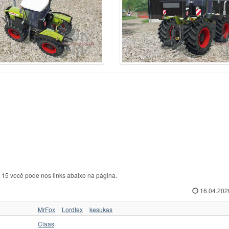
ABA
44
Zetor
216
Т
kovica
11
Zetor 4011
1
ТЛТ
sant
1
Zetor 16145 Turbo
1
ТТ
form
6
Outro
4
ХЗТСШ
nault
86
Агромаш
1
ХТА
ame
95
Беларус
66
ХТЗ
hluter
32
ВМТЗ
3
ЧЗПТ
oda
5
ВТ
5
ЧТЗ
eyr
160
ВТЗ
20
ЮМЗ
ore
1
ДТ
36
ЮМЗ 6
3
e 15 você pode nos links abaixo na página.
16.04.202
MrFox
Lordtex
kesukas
Claas