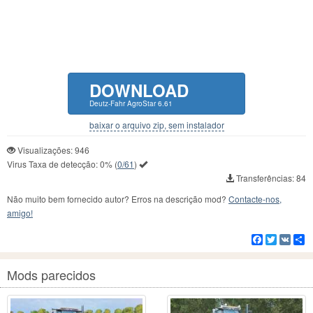
DOWNLOAD
Deutz-Fahr AgroStar 6.61
baixar o arquivo zip, sem instalador
Visualizações: 946
Virus Taxa de detecção:
0%
(
0/61
)
Transferências: 84
Não muito bem fornecido autor? Erros na descrição mod?
Contacte-nos,
amigo!
Facebook
Twitter
VK
C
Mods parecidos