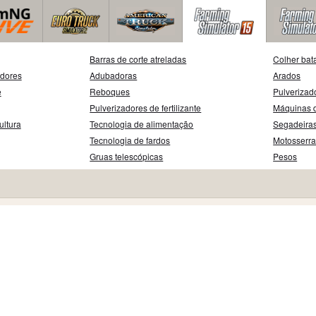
Barras de corte atreladas
Colher bat
adores
Adubadoras
Arados
e
Reboques
Pulverizad
Pulverizadores de fertilizante
Máquinas d
ultura
Tecnologia de alimentação
Segadeira
Tecnologia de fardos
Motosserr
Gruas telescópicas
Pesos