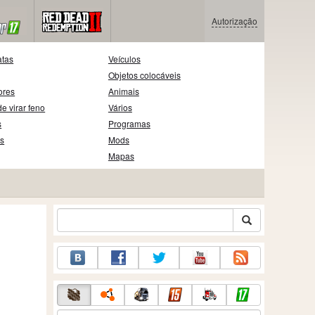
Autorização
atas
Veículos
Objetos colocáveis
ores
Animais
e virar feno
Vários
s
Programas
as
Mods
Mapas