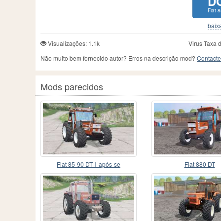
D
Fiat 
baixa
Visualizações: 1.1k
Virus Taxa 
Não muito bem fornecido autor? Erros na descrição mod?
Contacte
Mods parecidos
Fiat 85-90 DT〡após-se
Fiat 880 DT