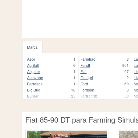
Marca
Aebi
1
Farmtrac
3
La
Agrifull
6
Fendt
901
La
Allgaier
1
Fiat
97
Li
Amazone
1
Fiatagri
2
Li
Barreiros
1
Ford
69
Ma
Big Bud
10
Fordson
3
Mc
Buhrer
25
Fortschritt
50
Mc
CBT
1
HTZ
1
Me
CLAAS
321
Hoftraktor
2
Mu
Cararro
1
Huerlimann
5
Ne
Fiat 85-90 DT para Farming Simul
Case IH
809
Hurlimann
67
Ol
Caterpillar
22
IHC
46
Pa
Challenger
24
IMR
2
Pi