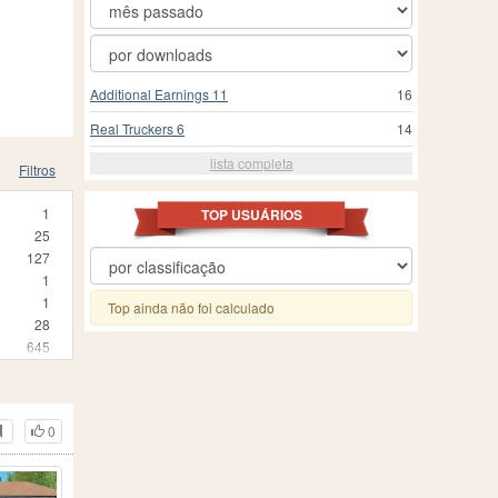
Additional Earnings 11
16
Real Truckers 6
14
lista completa
Filtros
1
TOP USUÁRIOS
25
127
1
1
Top ainda não foi calculado
28
645
2
2
1
0
1
5
1