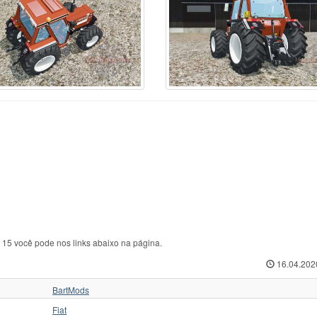
ABA
44
Zetor
216
Т
kovica
11
Zetor 4011
1
ТЛТ
sant
1
Zetor 16145 Turbo
1
ТТ
form
6
Outro
4
ХЗТСШ
nault
86
Агромаш
1
ХТА
ame
95
Беларус
66
ХТЗ
hluter
32
ВМТЗ
3
ЧЗПТ
oda
5
ВТ
5
ЧТЗ
eyr
160
ВТЗ
20
ЮМЗ
ore
1
ДТ
36
ЮМЗ 6
3
e 15 você pode nos links abaixo na página.
16.04.202
BartMods
Fiat