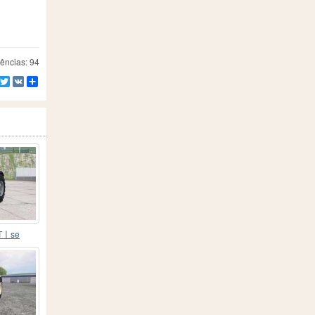
ências: 94
Facebook
Twitter
VK
Compartilhe
DT〡se