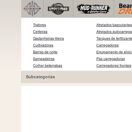
Tratores
Atrelados basculantes
Ceifeiras
Atrelados autocarreg
Gadanheiras-fileira
Tanques de fertilizant
Cultivadores
Carregadores
Barras de corte
Equipamento de silvic
Semeadeiras
Pás carregadoras
Colher beterrabas
Carregadores frontais
Subcategorías