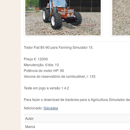
Chamberlain
2
IMT
76
R
County
1
JCB
130
Ra
Daten
1
John
1
Ra
David Brown
7
John Deere
1282
Re
Deutz-Fahr
467
John Deere 6930 Premiꭒm
1
Re
Dutra
6
John Deere 7830
1
S
Ebro
1
John Deere 7930
1
Sc
Eicher
14
Koppl
1
Sk
Trator Fiat 85-90 para Farming Simulator 15.
Famulus
4
Kramer
9
St
Farmall
22
Krone
1
St
Preço €: 12000
Farming Simulator 15
3
Kubota
4
T
Manutenção, €/dia: 10
Potência do motor HP: 90
Volume do reservatório de combustível, l: 133
Teste em jogo a versão 1.4.2
Para fazer o download de tractores para a Agricultura Simulador d
Adicionado:
Slavaska
Autor
Marca