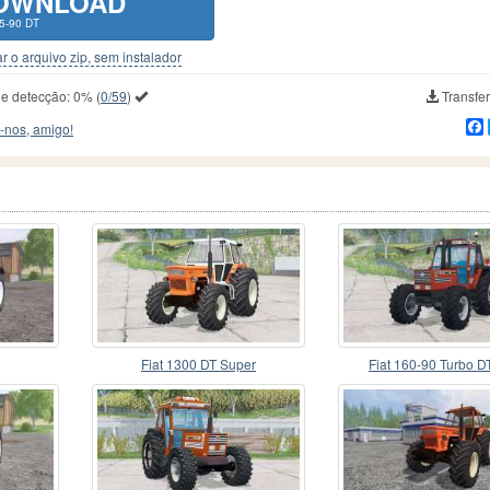
OWNLOAD
85-90 DT
r o arquivo zip, sem instalador
de detecção:
0%
(
0/59
)
Transfer
-nos, amigo!
Fiat 1300 DT Super
Fiat 160-90 Turbo 