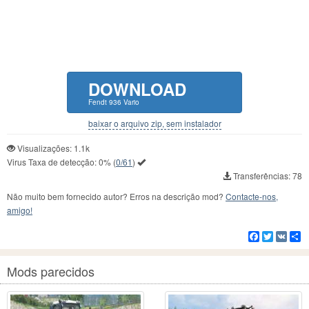
DOWNLOAD
Fendt 936 Vario
baixar o arquivo zip, sem instalador
Visualizações: 1.1k
Virus Taxa de detecção:
0%
(
0/61
)
Transferências: 78
Não muito bem fornecido autor? Erros na descrição mod?
Contacte-nos,
amigo!
Facebook
Twitter
VK
C
Mods parecidos