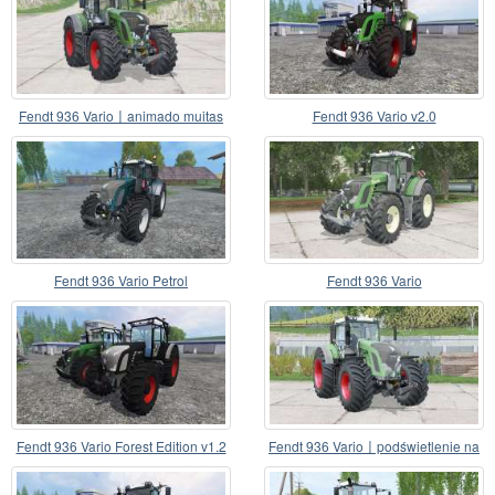
Fendt 936 Vario〡animado muitas
Fendt 936 Vario v2.0
partes
Fendt 936 Vario Petrol
Fendt 936 Vario
Fendt 936 Vario Forest Edition v1.2
Fendt 936 Vario〡podświetlenie na
cabine