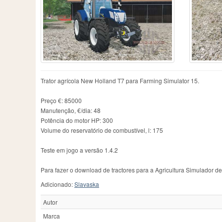
Chamberlain
2
IMT
76
R
County
1
JCB
130
Ra
Daten
1
John
1
Ra
David Brown
7
John Deere
1282
Re
Deutz-Fahr
467
John Deere 6930 Premiꭒm
1
Re
Dutra
6
John Deere 7830
1
S
Ebro
1
John Deere 7930
1
Sc
Eicher
14
Koppl
1
Sk
Trator agrícola New Holland T7 para Farming Simulator 15.
Famulus
4
Kramer
9
St
Farmall
22
Krone
1
St
Preço €: 85000
Farming Simulator 15
3
Kubota
4
T
Manutenção, €/dia: 48
Potência do motor HP: 300
Volume do reservatório de combustível, l: 175
Teste em jogo a versão 1.4.2
Para fazer o download de tractores para a Agricultura Simulador d
Adicionado:
Slavaska
Autor
Marca