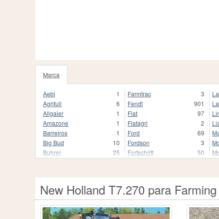
Marca
Aebi
1
Farmtrac
3
La
Agrifull
6
Fendt
901
La
Allgaier
1
Fiat
97
Li
Amazone
1
Fiatagri
2
Li
Barreiros
1
Ford
69
Ma
Big Bud
10
Fordson
3
Mc
Buhrer
25
Fortschritt
50
Mc
CBT
1
HTZ
1
Me
CLAAS
321
Hoftraktor
2
Mu
Cararro
1
Huerlimann
5
Ne
New Holland T7.270 para Farming
Case IH
809
Hurlimann
67
Ol
Caterpillar
22
IHC
46
Pa
Challenger
24
IMR
2
Pi