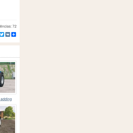
ências: 72
Facebook
Twitter
VK
Compartilhe
〡adding
s