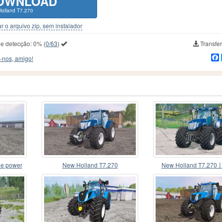
OWNLOAD
olland T7.270
r o arquivo zip, sem instalador
de detecção:
0%
(
0/63
)
Transfer
-nos, amigo!
ue power
New Holland T7.270
New Holland T7.270
novos espelho