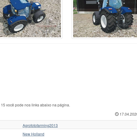
ABA
44
Zetor
216
Т
kovica
11
Zetor 4011
1
ТЛТ
sant
1
Zetor 16145 Turbo
1
ТТ
form
6
Outro
4
ХЗТСШ
nault
86
Агромаш
1
ХТА
ame
95
Беларус
66
ХТЗ
hluter
32
ВМТЗ
3
ЧЗПТ
oda
5
ВТ
5
ЧТЗ
eyr
160
ВТЗ
20
ЮМЗ
ore
1
ДТ
36
ЮМЗ 6
3
e 15 você pode nos links abaixo na página.
17.04.202
Agrofotofarming2013
New Holland