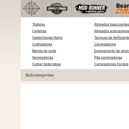
Tratores
Atrelados basculantes
Ceifeiras
Atrelados autocarreg
Gadanheiras-fileira
Tanques de fertilizant
Cultivadores
Carregadores
Barras de corte
Equipamento de silvic
Semeadeiras
Pás carregadoras
Colher beterrabas
Carregadores frontais
Subcategorías