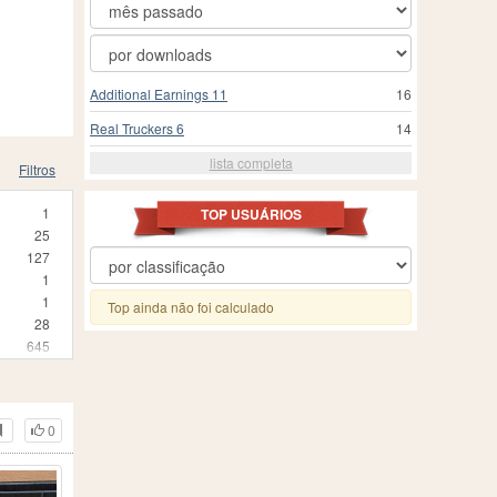
Additional Earnings 11
16
Real Truckers 6
14
lista completa
Filtros
1
TOP USUÁRIOS
25
127
1
1
Top ainda não foi calculado
28
645
2
2
1
0
1
5
1