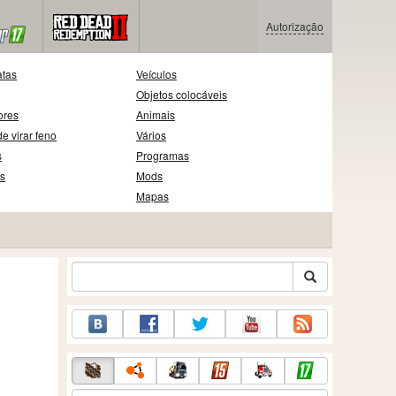
Autorização
atas
Veículos
Objetos colocáveis
ores
Animais
e virar feno
Vários
s
Programas
as
Mods
Mapas