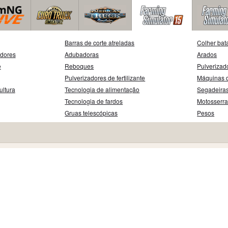
Barras de corte atreladas
Colher bat
adores
Adubadoras
Arados
e
Reboques
Pulverizad
Pulverizadores de fertilizante
Máquinas d
ultura
Tecnologia de alimentação
Segadeira
Tecnologia de fardos
Motosserr
Gruas telescópicas
Pesos