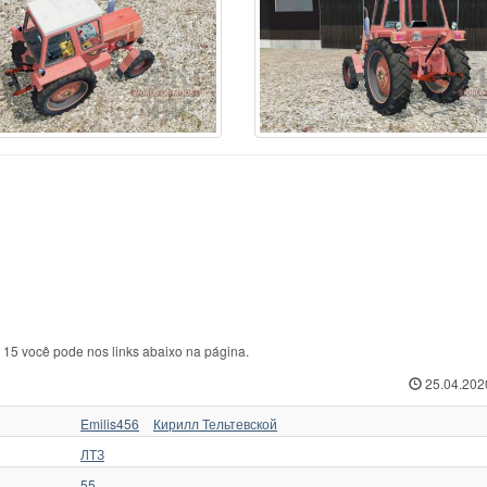
ABA
44
Zetor
216
Т
kovica
11
Zetor 4011
1
ТЛТ
sant
1
Zetor 16145 Turbo
1
ТТ
form
6
Outro
4
ХЗТСШ
nault
86
Агромаш
1
ХТА
ame
95
Беларус
66
ХТЗ
hluter
32
ВМТЗ
3
ЧЗПТ
oda
5
ВТ
5
ЧТЗ
eyr
160
ВТЗ
20
ЮМЗ
ore
1
ДТ
36
ЮМЗ 6
3
e 15 você pode nos links abaixo na página.
25.04.202
Emilis456
Кирилл Тельтевской
ЛТЗ
55