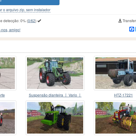
5
r o arquivo zip, sem instalador
de detecção:
0%
(
0/62
)
Transfer
-nos, amigo!
rte
Suspensão dianteira 〡 Vario 〡
HTZ-17221
Fendt