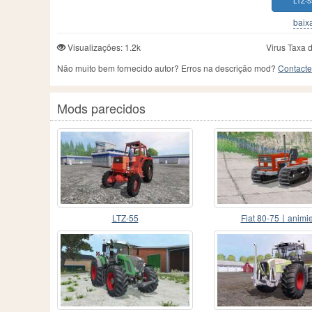
LTZ-5
baixa
Visualizações: 1.2k
Virus Taxa 
Não muito bem fornecido autor? Erros na descrição mod?
Contacte
Mods parecidos
LTZ-55
Fiat 80-75〡animie
auspuffklappe