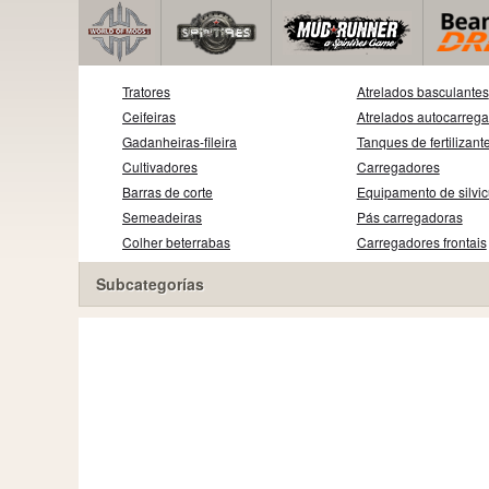
Tratores
Atrelados basculantes
Ceifeiras
Atrelados autocarreg
Gadanheiras-fileira
Tanques de fertilizant
Cultivadores
Carregadores
Barras de corte
Equipamento de silvic
Semeadeiras
Pás carregadoras
Colher beterrabas
Carregadores frontais
Subcategorías