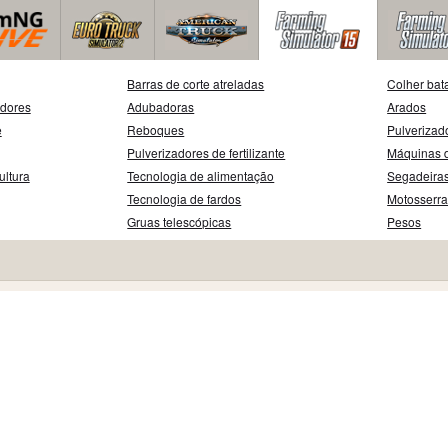
Barras de corte atreladas
Colher bat
adores
Adubadoras
Arados
e
Reboques
Pulverizad
Pulverizadores de fertilizante
Máquinas d
ultura
Tecnologia de alimentação
Segadeira
Tecnologia de fardos
Motosserr
Gruas telescópicas
Pesos