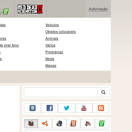
Autorização
atas
Veículos
Objetos colocáveis
ores
Animais
e virar feno
Vários
s
Programas
as
Mods
Mapas