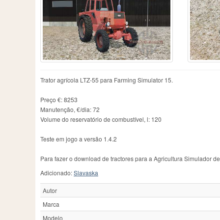
Chamberlain
2
IMT
76
R
County
1
JCB
130
Ra
Daten
1
John
1
Ra
David Brown
7
John Deere
1282
Re
Deutz-Fahr
467
John Deere 6930 Premiꭒm
1
Re
Dutra
6
John Deere 7830
1
S
Ebro
1
John Deere 7930
1
Sc
Eicher
14
Koppl
1
Sk
Trator agrícola LTZ-55 para Farming Simulator 15.
Famulus
4
Kramer
9
St
Farmall
22
Krone
1
St
Preço €: 8253
Farming Simulator 15
3
Kubota
4
T
Manutenção, €/dia: 72
Volume do reservatório de combustível, l: 120
Teste em jogo a versão 1.4.2
Para fazer o download de tractores para a Agricultura Simulador d
Adicionado:
Slavaska
Autor
Marca
Modelo