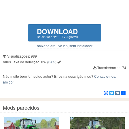
DOWNLOAD
Deutz-Fahr 7250 TTV Agrotron
baixar o arquivo zip, sem instalador
Visualizações: 989
Virus Taxa de detecção:
0%
(
0/62
)
Transferências: 74
Não muito bem fornecido autor? Erros na descrição mod?
Contacte-nos,
amigo!
Facebook
Twitter
VK
C
Mods parecidos