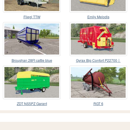
Fliegl TTW
Emily Melodis
Broughan 28Ft cattle blue
Gyrax Big Confort P22700〡
pailleuse
ZDT NS5PZ Garant
RGT 6