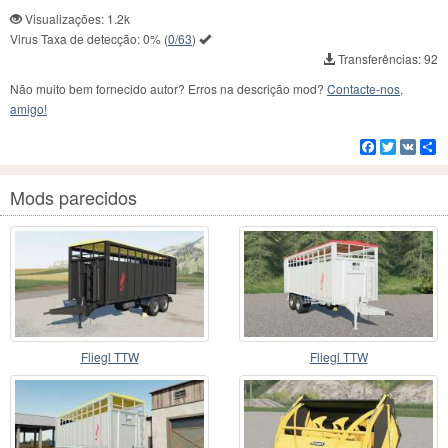
Visualizações: 1.2k
Virus Taxa de detecção:
0%
(
0/63
)
Transferências: 92
Não muito bem fornecido autor? Erros na descrição mod?
Contacte-nos,
amigo!
Facebook
Twitter
VK
C
Mods parecidos
Fliegl TTW
Fliegl TTW