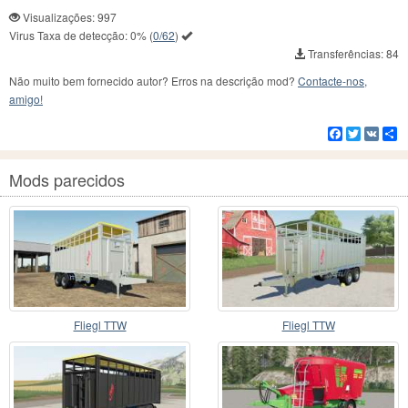
Visualizações: 997
Virus Taxa de detecção:
0%
(
0/62
)
Transferências: 84
Não muito bem fornecido autor? Erros na descrição mod?
Contacte-nos,
amigo!
Facebook
Twitter
VK
C
Mods parecidos
Fliegl TTW
Fliegl TTW