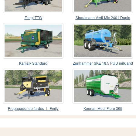
Fliegl TTW
Strautmann Verti-Mix 2401 Duplo
Kamzik Standard
Zunhammer SKE 18.5 PUD milk and
water
Propagador de fardos 〡 Emily
Keenan MechFibre 365
Vulcano