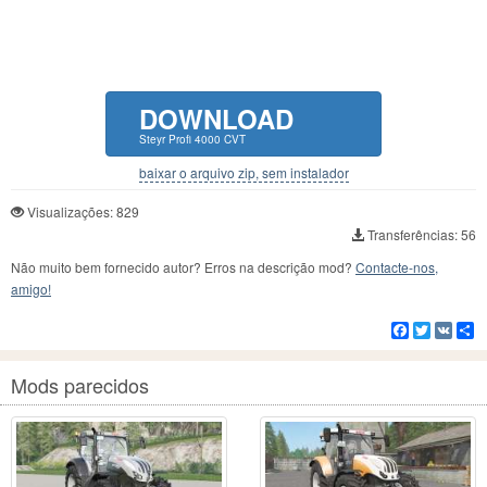
DOWNLOAD
Steyr Profi 4000 CVT
baixar o arquivo zip, sem instalador
Visualizações: 829
Transferências: 56
Não muito bem fornecido autor? Erros na descrição mod?
Contacte-nos,
amigo!
Facebook
Twitter
VK
C
Mods parecidos