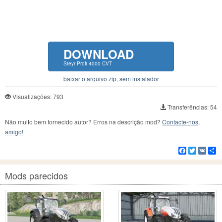
DOWNLOAD
Steyr Profi 4000 CVT
baixar o arquivo zip, sem instalador
Visualizações: 793
Transferências: 54
Não muito bem fornecido autor? Erros na descrição mod?
Contacte-nos,
amigo!
Facebook
Twitter
VK
C
Mods parecidos