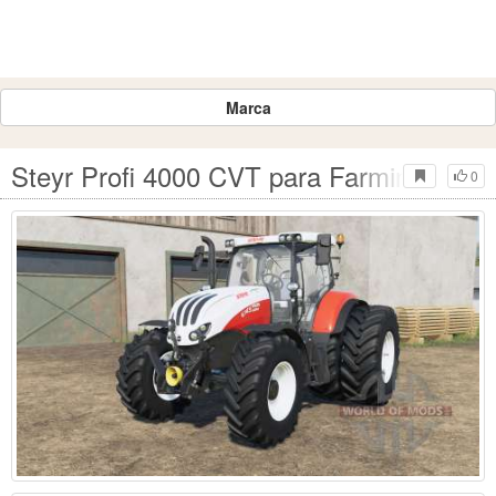
Marca
Steyr Profi 4000 CVT para Farming Simul
0