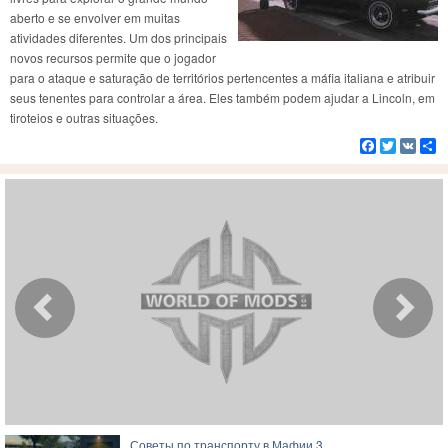
aberto e se envolver em muitas
atividades diferentes. Um dos principais
novos recursos permite que o jogador
para o ataque e saturação de territórios pertencentes a máfia italiana e atribuir
seus tenentes para controlar a área. Eles também podem ajudar a Lincoln, em
tiroteios e outras situações.
Facebook
Twitter
VK
C
Советы по транспорту в Мафии 3