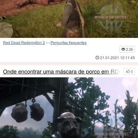
Red Dead Redemption 2
—
Perguntas frequentes
2.2k
21.01.2021 12:11:45
Onde encontrar uma máscara de porco em RDR 2
0