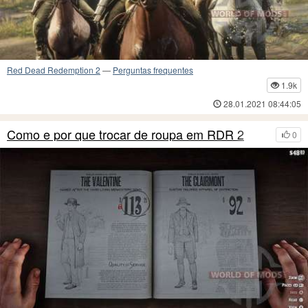
Red Dead Redemption 2
—
Perguntas frequentes
1.9k
28.01.2021 08:44:05
Como e por que trocar de roupa em RDR 2
0