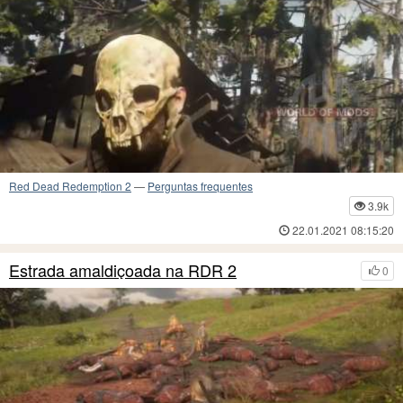
Red Dead Redemption 2
—
Perguntas frequentes
3.9k
22.01.2021 08:15:20
Estrada amaldiçoada na RDR 2
0