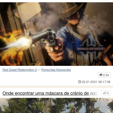
Red Dead Redemption 2
—
Perguntas frequentes
2.5k
22.01.2021 08:17:38
Onde encontrar uma máscara de crânio de gato em
0