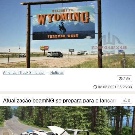
American Truck Simulator
—
Notícias
2.8k
02.03.2021 05:26:33
Atualização beamNG se prepara para o lançamento
0