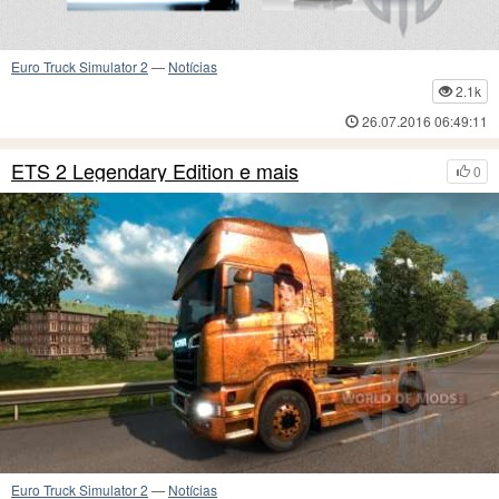
Euro Truck Simulator 2
—
Notícias
2.1k
26.07.2016 06:49:11
ETS 2 Legendary Edition e mais
0
Euro Truck Simulator 2
—
Notícias