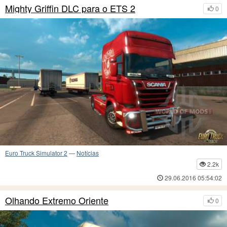
Mighty Griffin DLC para o ETS 2
0
Euro Truck Simulator 2
—
Notícias
2.2k
29.06.2016 05:54:02
Olhando Extremo Oriente
0