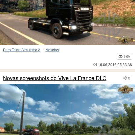
Euro Truck Simulator 2
—
Notícias
1.6k
16.06.2016 05:33:38
Novas screenshots do Vive La France DLC
0