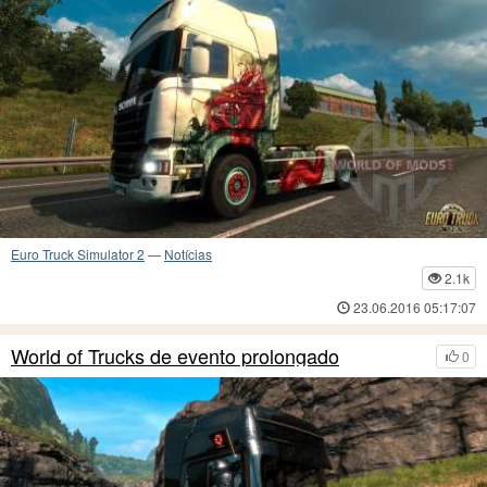
Euro Truck Simulator 2
—
Notícias
2.1k
23.06.2016 05:17:07
World of Trucks de evento prolongado
0