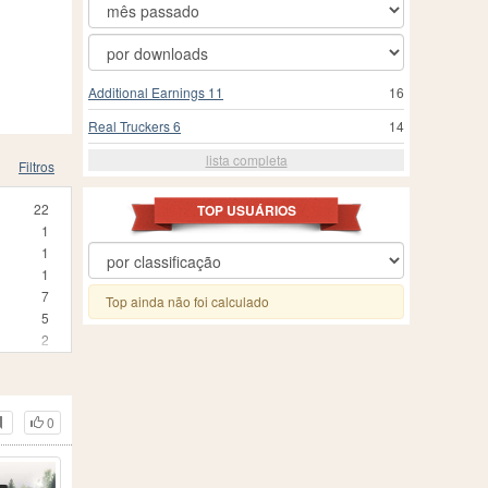
Additional Earnings 11
16
Real Truckers 6
14
lista completa
Filtros
22
TOP USUÁRIOS
1
1
1
7
Top ainda não foi calculado
5
2
1
491
30
0
308
7
1