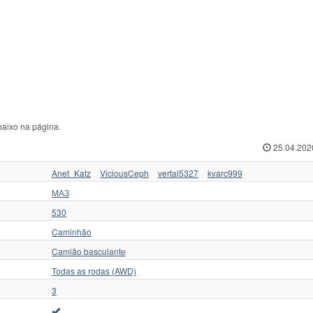
nderkraftfahrzeug
2
Другие
117
ЮМЗ
erling
13
ЗАЗ
20
ЯАЗ
udebaker
2
ЗиЛ
256
Ямал
baixo na página.
25.04.202
Anet_Katz
ViciousCeph
vertal5327
kvarc999
МАЗ
530
Caminhão
Camião basculante
Todas as rodas (AWD)
3