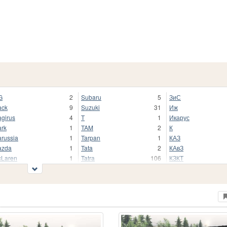
G
2
Subaru
5
ЗиС
ack
9
Suzuki
31
Иж
girus
4
T
1
Икарус
rk
1
TAM
2
К
russia
1
Tarpan
1
КАЗ
azda
1
Tata
2
КАвЗ
Laren
1
Tatra
106
КЗКТ
rcedes-Benz
106
Toyota
104
КамА
rkava
1
Trabant
1
КамАЗ
tal War
11
Troller
1
Кировец
tsubishi
21
Valmet
9
КрАЗ
rooka
1
Volkswagen
26
ЛАЗ
w Holland
10
Volvo
30
ЛП