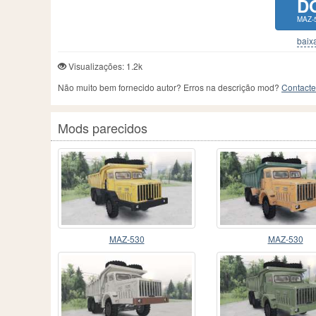
D
MAZ-
baixa
Visualizações: 1.2k
Não muito bem fornecido autor? Erros na descrição mod?
Contacte
Mods parecidos
MAZ-530
MAZ-530