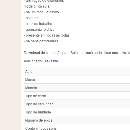
- animação de elementos
FSC
1
Logset
3
So
modelo fica suja
FSD
1
Lykan
1
St
- há um módulo nativo
Fiat
4
M62
1
St
- as rodas
MAN
47
- a luz de trabalho
- apresentar o driver
- presente em todas as rodas
- há bens particulares
Download de caminhão para Spintires você pode clicar nos links a
Adicionado:
Slavaska
Autor
Marca
Modelo
Tipo de carro
Tipo de caminhão
Tipo de unidade
Número de eixos
Contém novos sons