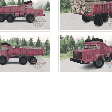
ssan
33
Voto
3
ЛиАЗ
el
4
WMC
1
ЛуАЗ
hkosh
35
Western Star
16
МАЗ
ONSSE
10
Wuling
1
МЗКТ
cific
1
Xpen
3
МТЗ
nzerkampfwagen
1
Outro
28
Метро 2033
terbilt
46
АЗЛК
1
МоАЗ
ymouth
1
АП
1
Москвич
laris
1
АТЗ
1
НАМИ
rsche
4
Амкодор
2
ПАЗ
aga
9
БАЗ
6
РАФ
aba
8
БАТ
3
СМЗ
nge Rover
12
БРДМ
2
Т
nault
20
БТР
12
ТДТ
zvani
1
БелАЗ
6
ТЛТ
senbauer
3
Беларус
1
ТТ
ania
28
Бронетранспортер
6
Тепловоз
aanxi
1
ВАЗ
86
Трэкол
hacman
5
ВТЗ
3
УАЗ
su
5
ГАЗ
260
Урал
oda
3
Газель
2
ХЗТМ
art
1
ДЗ
5
ХЗТСШ
nowRunner
15
ДТ
14
ХТЗ