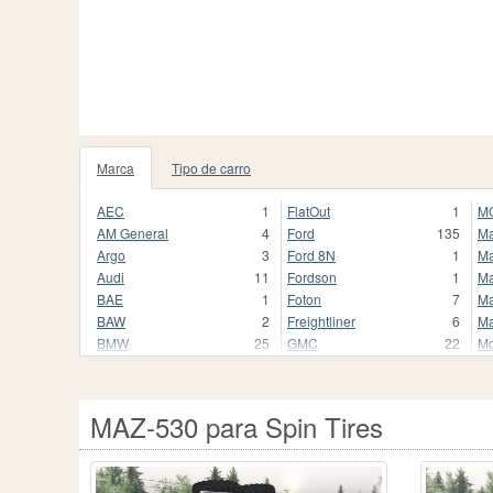
Marca
Tipo de carro
85
AEC
1
FlatOut
1
M
AM General
4
Ford
135
M
Argo
3
Ford 8N
1
Ma
Audi
11
Fordson
1
Ma
BAE
1
Foton
7
Ma
BAW
2
Freightliner
6
M
BMW
25
GMC
22
Mc
Barkas
1
GTA 5
5
Me
Bentley
1
HMMWV
8
Me
Bobcat
1
HSM
3
Me
MAZ-530 para Spin Tires
Bugatti
1
Hayes
7
Mi
Buick
1
Hino
3
Mo
Bührer
2
Hummer
52
Ne