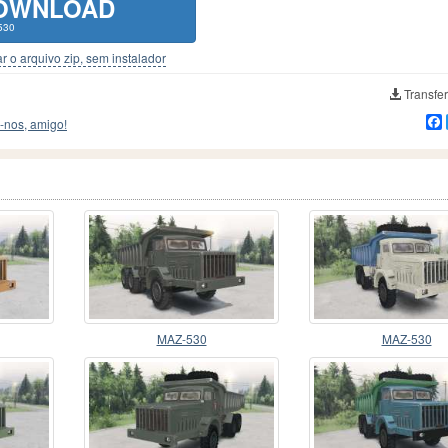
OWNLOAD
530
r o arquivo zip, sem instalador
Transfer
-nos, amigo!
MAZ-530
MAZ-530