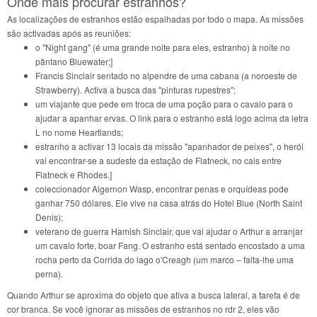
Onde mais procurar estranhos?
As localizações de estranhos estão espalhadas por todo o mapa. As missões
são activadas após as reuniões:
o "Night gang" (é uma grande noite para eles, estranho) à noite no
pântano Bluewater;]
Francis Sinclair sentado no alpendre de uma cabana (a noroeste de
Strawberry). Activa a busca das "pinturas rupestres";
um viajante que pede em troca de uma poção para o cavalo para o
ajudar a apanhar ervas. O link para o estranho está logo acima da letra
L no nome Heartlands;
estranho a activar 13 locais da missão "apanhador de peixes", o herói
vai encontrar-se a sudeste da estação de Flatneck, no cais entre
Flatneck e Rhodes.]
coleccionador Algernon Wasp, encontrar penas e orquídeas pode
ganhar 750 dólares. Ele vive na casa atrás do Hotel Blue (North Saint
Denis);
veterano de guerra Hamish Sinclair, que vai ajudar o Arthur a arranjar
um cavalo forte, boar Fang. O estranho está sentado encostado a uma
rocha perto da Corrida do lago o'Creagh (um marco – falta-lhe uma
perna).
Quando Arthur se aproxima do objeto que ativa a busca lateral, a tarefa é de
cor branca. Se você ignorar as missões de estranhos no rdr 2, eles vão