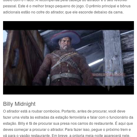
pessoal. Este é o melhor braço pequeno do jogo. O prêmio principal e bônus
adicionais estão no cofre do atirador, que ele esconde debaixo da cama.
Billy Midnight
O atirador está a roubar comboios. Portanto, antes de procurar, você deve
fazer uma visita às estradas da estação ferroviária e falar com o funcionário da
estação. Billy é fã de procurar sua presa nos carros do restaurante. É aqui que
deves começar a procurar o atirador. Para fazer isso, pegue o próximo trem e
vá para o vagão restaurante. Em breve, a própria meia-noite aparecerá nele.