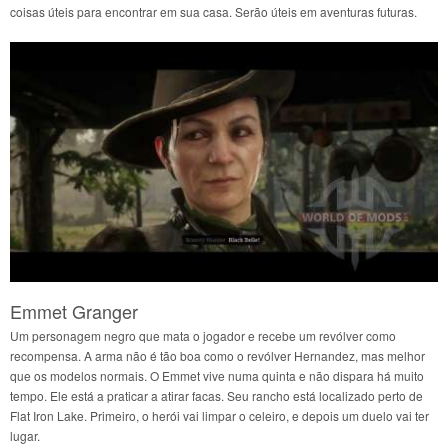
coisas úteis para encontrar em sua casa. Serão úteis em aventuras futuras.
Emmet Granger
Um personagem negro que mata o jogador e recebe um revólver como
recompensa. A arma não é tão boa como o revólver Hernandez, mas melhor
que os modelos normais. O Emmet vive numa quinta e não dispara há muito
tempo. Ele está a praticar a atirar facas. Seu rancho está localizado perto de
Flat Iron Lake. Primeiro, o herói vai limpar o celeiro, e depois um duelo vai ter
lugar.