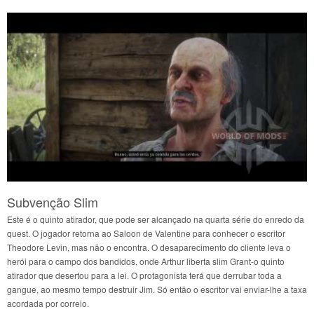
Subvenção Slim
Este é o quinto atirador, que pode ser alcançado na quarta série do enredo da
quest. O jogador retorna ao Saloon de Valentine para conhecer o escritor
Theodore Levin, mas não o encontra. O desaparecimento do cliente leva o
herói para o campo dos bandidos, onde Arthur liberta slim Grant-o quinto
atirador que desertou para a lei. O protagonista terá que derrubar toda a
gangue, ao mesmo tempo destruir Jim. Só então o escritor vai enviar-lhe a taxa
acordada por correio.