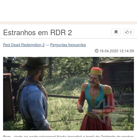
Estranhos em RDR 2
0
Red Dead Redemption 2
—
Perguntas frequentes
16.04.2020 12:14:39
Bem - vindo ao oeste selvagem! Nada impedirá o herói do Ocidente de ganhar