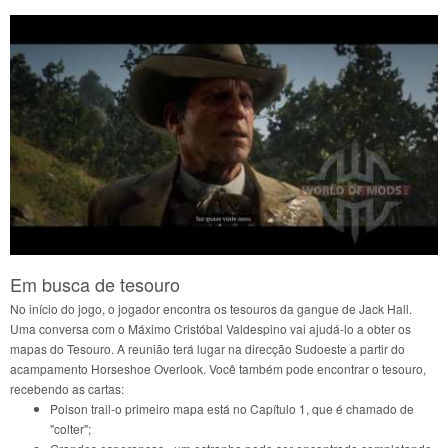
Em busca de tesouro
No início do jogo, o jogador encontra os tesouros da gangue de Jack Hall.
Uma conversa com o Máximo Cristóbal Valdespino vai ajudá-lo a obter os
mapas do Tesouro. A reunião terá lugar na direcção Sudoeste a partir do
acampamento Horseshoe Overlook. Você também pode encontrar o tesouro,
recebendo as cartas:
Poison trail-o primeiro mapa está no Capítulo 1, que é chamado de
"colter";