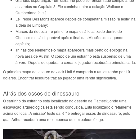
Grandes esperanças - um estranho pode ser encontrado completando
as tarefas no Capítulo 3. Ele caminha entre a estação Wallace e
Cumberland falls;]
Le Tresor Des Morts aparece depois de completar a missão "a leste" na
aldeia de Limpany;
Marcos da riqueza – o primeiro mapa está localizado dentro do
Obelisco e está disponível após o final das Missões do segundo
capítulo;
Trilhas dos elementos-o mapa aparecerá mais perto do epílogo na
nova área de Austin. O corpo de um estranho está suspenso de uma
árvore. Depois de quebrar a corda, o jogador receberá a primeira carta.
O primeiro mapa do tesouro de Jack Hall é comprado a um estranho por 10
dólares. Encontrar tesouros traz ao jogador uma renda significativa.
Atrás dos ossos de dinossauro
O carrinho do estranho está localizado no deserto de Flatneck, onde uma
escavação arqueológica está sendo conduzida. Está localizado diretamente
acima do local. A missão" teste da fé " é entregar ossos de dinossauro, pelo
qual Arthur receberá uma recompensa de um paleontólogo.