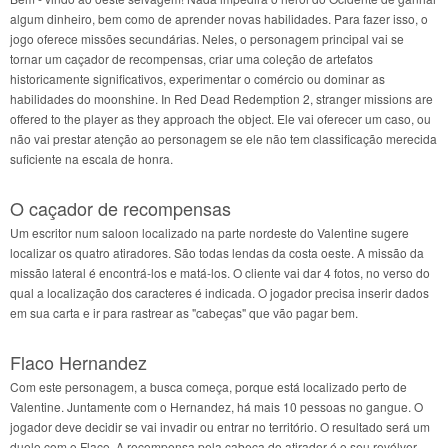
algum dinheiro, bem como de aprender novas habilidades. Para fazer isso, o
jogo oferece missões secundárias. Neles, o personagem principal vai se
tornar um caçador de recompensas, criar uma coleção de artefatos
historicamente significativos, experimentar o comércio ou dominar as
habilidades do moonshine. In Red Dead Redemption 2, stranger missions are
offered to the player as they approach the object. Ele vai oferecer um caso, ou
não vai prestar atenção ao personagem se ele não tem classificação merecida
suficiente na escala de honra.
O caçador de recompensas
Um escritor num saloon localizado na parte nordeste do Valentine sugere
localizar os quatro atiradores. São todas lendas da costa oeste. A missão da
missão lateral é encontrá-los e matá-los. O cliente vai dar 4 fotos, no verso do
qual a localização dos caracteres é indicada. O jogador precisa inserir dados
em sua carta e ir para rastrear as "cabeças" que vão pagar bem.
Flaco Hernandez
Com este personagem, a busca começa, porque está localizado perto de
Valentine. Juntamente com o Hernandez, há mais 10 pessoas no gangue. O
jogador deve decidir se vai invadir ou entrar no território. O resultado será um
duelo com o Flaco. A recompensa pela cabeça do atirador é o seu revólver