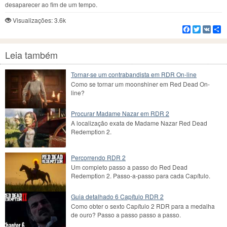
desaparecer ao fim de um tempo.
Visualizações: 3.6k
Facebook
Twitter
VK
C
Leia também
Tornar-se um contrabandista em RDR On-line
Como se tornar um moonshiner em Red Dead On-
line?
Procurar Madame Nazar em RDR 2
A localização exata de Madame Nazar Red Dead
Redemption 2.
Percorrendo RDR 2
Um completo passo a passo do Red Dead
Redemption 2. Passo-a-passo para cada Capítulo.
Guia detalhado 6 Capítulo RDR 2
Como obter o sexto Capítulo 2 RDR para a medalha
de ouro? Passo a passo passo a passo.