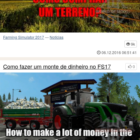
Farming Simulator 2017
—
Notícias
9k
06.12.2016 06:51:41
Como fazer um monte de dinheiro no FS17
0