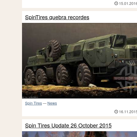
15.01.201
SpinTires quebra recordes
Spin Tires
—
News
16.11.201
Spin Tires Update 26 October 2015